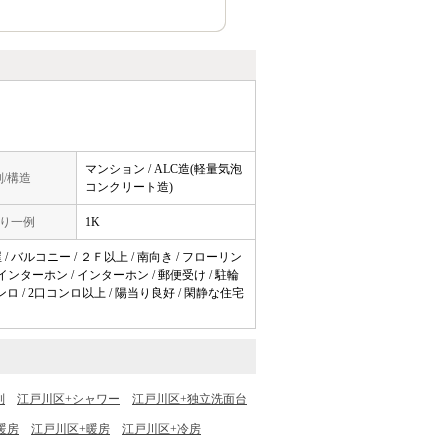
マンション / ALC造(軽量気泡
/構造
コンクリート造)
り一例
1K
/ バルコニー / ２Ｆ以上 / 南向き / フローリン
Vインターホン / インターホン / 郵便受け / 駐輪
ンロ / 2口コンロ以上 / 陽当り良好 / 閑静な住宅
別
江戸川区+シャワー
江戸川区+独立洗面台
暖房
江戸川区+暖房
江戸川区+冷房