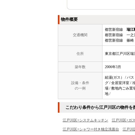
物件概要
都営新宿線
瑞江
交通機関
都営新宿線 一之
都営新宿線 篠崎
住所
東京都江戸川区瑞
築年数
2006年3月
給湯(ガス） / バス
設備・条件
グ / 全居室洋室 /
の一例
場 / 敷地内ごみ置場
地 /
こだわり条件から江戸川区の物件を
江戸川区+システムキッチン
江戸川区+ガ
江戸川区+シャワー付き独立洗面台
江戸川