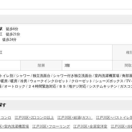
駅
徒歩6分
江 徒歩21分
 徒歩24分
江
種別
階層
3階
間取
トイレ別 / シャワー / 独立洗面台 / シャワー付き独立洗面台 / 室内洗濯機置場 / 角部屋 
 冷暖房 / 暖房 / 冷房 / ウォークインクロゼット / クローゼット / シューズボックス / T
 / オートロック / ２４時間緊急対応 / ＢＳ / 地デジ対応 / システムキッチン / ガスコ
探す
スコンロ
江戸川区+2口コンロ以上
江戸川区+給湯(ガス）
江戸川区+バストイレ
区+室内洗濯機置場
江戸川区+フローリング
江戸川区+全居室洋室
江戸川区+冷