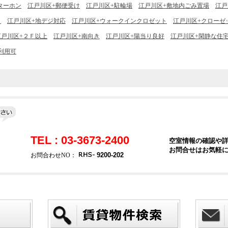
ターホン
江戸川区+郵便受け
江戸川区+駐輪場
江戸川区+敷地内ごみ置場
江戸
Ｓ
江戸川区+地デジ対応
江戸川区+ウォークインクロゼット
江戸川区+クローゼ
江戸川区+２Ｆ以上
江戸川区+南向き
江戸川区+陽当り良好
江戸川区+閑静な住
利用可
TEL : 03-3673-2400
空室情報の確認や
お問合せはお気軽
9200-202
お問合わせNO：