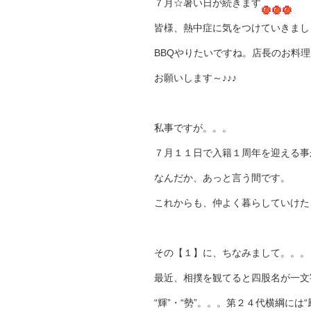
７月☆暑い日が続きます
皆様、熱中症に気をつけていきましょう
BBQやりたいですね。店長のお料
お願いします～♪♪♪
私事ですが。。。
７月１１日で入籍１周年を迎える事
なんだか、あっと言う間です。
これからも、仲よく暮らしていけた
その【１】に、ちなみまして。。。
最近、相撲を観てると四股名が一文
“輝”・“勢”。。。第２４代横綱には