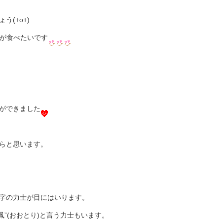
(+o+)
理が食べたいです
ができました
らと思います。
字の力士が目にはいります。
“鳳”(おおとり)と言う力士もいます。