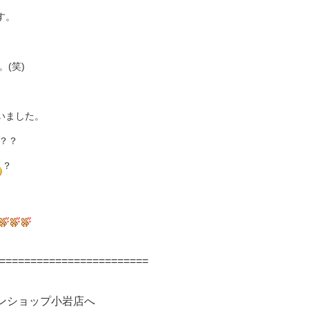
す。
(笑)
いました。
？？
？
========================
ンショップ小岩店へ