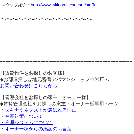
スタッフ紹介：
http://www.takinaminext.com/staff/
*
～
*
～
*
～
*
～
*
～
*
～
*
～
*
～
*
～
*
～
*
～
*
～
*
～
*
～
*
～
*
～
=================================================
【賃貸物件をお探しのお客様】
◆お部屋探しは地元密着アパマンショップ小岩店へ
お問い合わせはこちらから
【管理会社をお探しの家主・オーナー様】
◆賃貸管理会社をお探しの家主・オーナー様専用ページ
・タキナミネクストが選ばれる理由
・空室対策について
・管理システムについて
・オーナー様からの感謝のお言葉