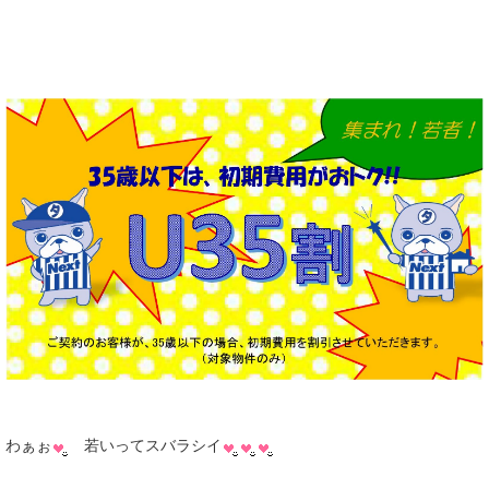
わぁぉ
若いってスバラシイ