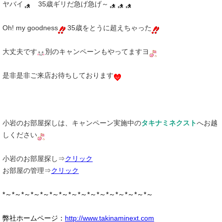
ヤバイ
35歳ギリだ急げ急げ～
Oh! my goodness
35歳をとうに超えちゃった
大丈夫です
別のキャンペーンもやってますヨ
是非是非ご来店お待ちしております
小岩のお部屋探しは、キャンペーン実施中の
タキナミネクスト
へお越
しください
小岩のお部屋探し⇒
クリック
お部屋の管理⇒
クリック
*
～
*
～
*
～
*
～
*
～
*
～
*
～
*
～
*
～
*
～
*
～
*
～
*
～
*
～
*
～
*
～
弊社ホームページ：
http://www.takinaminext.com