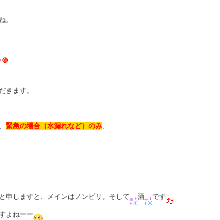
ね。
だきます。
、
緊急の場合（水漏れなど）のみ
、
と申しますと、メインはノンビリ。そして
酒
です
すよねーー