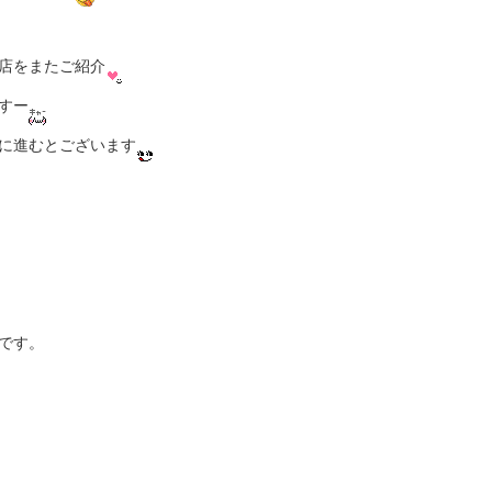
店をまたご紹介
すー
に進むとございます
です。