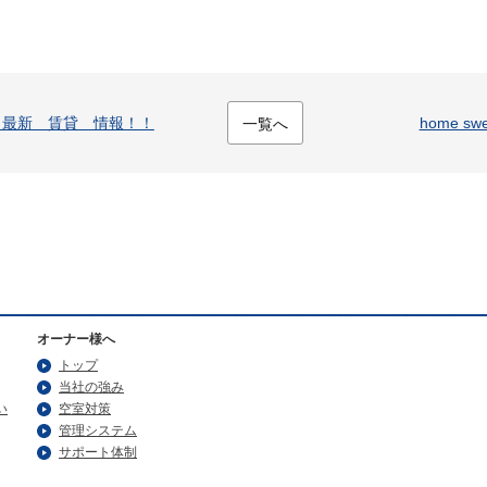
 最新 賃貸 情報！！
home swe
一覧へ
オーナー様へ
トップ
当社の強み
い
空室対策
管理システム
サポート体制