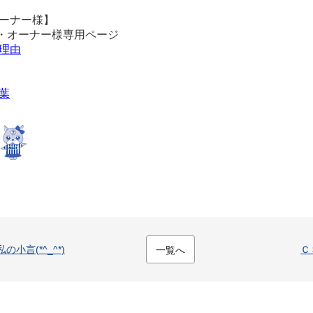
ーナー様】
・オーナー様専用ページ
理由
葉
私の小言(*^_^*)
Ｃ
一覧へ