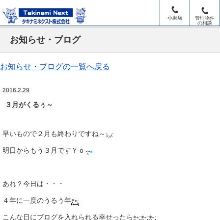
小岩店
管理物件
の相談
お知らせ・ブログ
お知らせ・ブログの一覧へ戻る
2016.2.29
３月がくるぅ～
早いもので２月も終わりですね～
明日からもう３月ですＹｏ
あれ？今日は・・・
４年に一度のうるう年
こんな日にブログを入れられる幸せったら