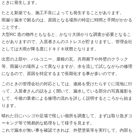
ときに発生します。
たとえ新築でも、施工不良によっても発生することがあります。
雨漏り漏水で困るのは、原因となる場所の特定に時間と手間がかかる
ことです。
大型RC 造の物件ともなると、かなり大掛かりな調査が必要となるこ
とがありますので、入居者さんのストレスが貯まりますし、管理会社
としては大雨が降る度にドキドキ状態となります。
出窓の上部や、バルコニー、屋根の瓦、共用廊下や外壁のクラック
等、雨漏りの場所よって異なりますが、水を流して試しながらの修理
になるので、原因を特定するまで長期化する事が多いのです。
このときの管理会社の対応としては、連絡を受けたらすぐに現地に行
って、入居者さんの話をよく聞いて、漏水している部分の写真撮影を
して、今後の業者による修理の流れを詳しく説明するところから始ま
ります。
晴れた日にハシゴや足場で怪しい個所を調査して、まずは取り急ぎコ
ーキング等で簡易的な処理をして様子を見ます。
これで漏水が無い事を確認できれば、外壁塗装等を実行して、内部も