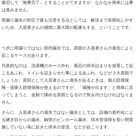
復旧して「無事完了」とすることができますが、なかなか簡単には事
は進みません。
雨漏り漏水の対応で最も注意する点としては、解決まで長期化しやす
いため、入居者さんの感情に最大限の配慮をする、ということです。
つぎに雨漏りではない室内漏水では、原因が入居者さんの過失により
起こるケースがあります。
代表的なのは、洗濯機のホース外れ、風呂の排水詰まりを放置して起
こるあふれ、トイレを詰まらせた事によるあふれ、などが３大原因で
しょうか。原則として入居者さんに過失があるときは、個人賠償保
険・借家人賠償保険が使えるのですが、「保険が出ます」と簡単に言
ってしまうと、金額で揉める原因となるので気を付けなければなりま
せん。
さらに、入居者さんの過失ではない漏水としては、設備の老朽化によ
る継ぎ目からの漏水、銅管のピンホール漏水、排水管清掃を長い間実
施していない為に起きた排水の逆流、などが起こります。