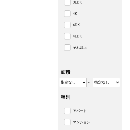
3LDK
4K
4DK
4LDK
それ以上
面積
～
種別
アパート
マンション