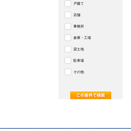
戸建て
店舗
事務所
倉庫・工場
貸土地
駐車場
その他