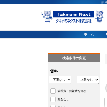
該
ホーム
検索条件の変更
賃料
～
管理費・共益費を含む
敷金なし