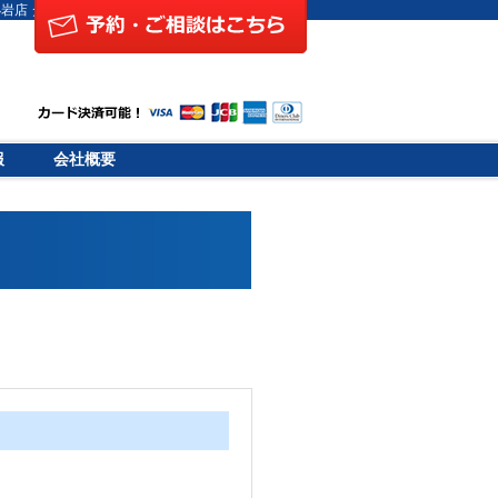
岩店 タキナミネクスト
報
会社概要