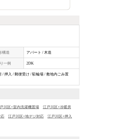
/構造
アパート / 木造
り一例
2DK
房 / 押入 / 郵便受け / 駐輪場 / 敷地内ごみ置
戸川区+室内洗濯機置場
江戸川区+冷暖房
対応
江戸川区+地デジ対応
江戸川区+押入