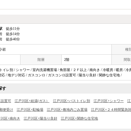
駅
徒歩11分
岩 徒歩14分
岩 徒歩40分
小岩
種別
階層
2階
間取
イレ別 / シャワー / 室内洗濯機置場 / 角部屋 / ２Ｆ以上 / 南向き / 冷暖房 / 暖房 / 冷
応 / 地デジ対応 / ガスコンロ / ガスコンロ設置可 / 陽当り良好 / 閑静な住宅地 /
探す
ロ設置可
江戸川区+給湯(ガス）
江戸川区+バストイレ別
江戸川区+シャワー
江
郵便受け
江戸川区+駐輪場
江戸川区+敷地内ごみ置場
江戸川区+２４時間緊急
戸川区+南向き
江戸川区+陽当り良好
江戸川区+閑静な住宅地