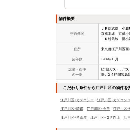
物件概要
ＪＲ総武線
小岩
交通機関
京成本線 京成小
ＪＲ総武線 新小
住所
東京都江戸川区西
築年数
1986年11月
設備・条件
給湯(ガス） / バスト
の一例
場 / ２４時間緊急対
こだわり条件から江戸川区の物件を
江戸川区+ガスコンロ
江戸川区+ガスコン
江戸川区+暖房
江戸川区+冷房
江戸川区+
江戸川区+角部屋
江戸川区+２Ｆ以上
江