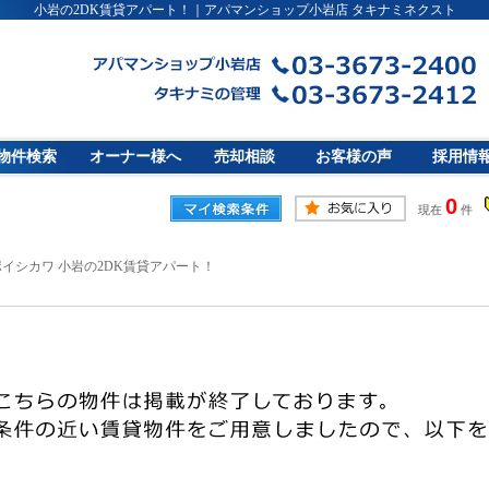
小岩の2DK賃貸アパート！｜アパマンショップ小岩店 タキナミネクスト
物件検索
オーナー様へ
売却相談
お客様の声
採用情
0
現在
件
イシカワ 小岩の2DK賃貸アパート！