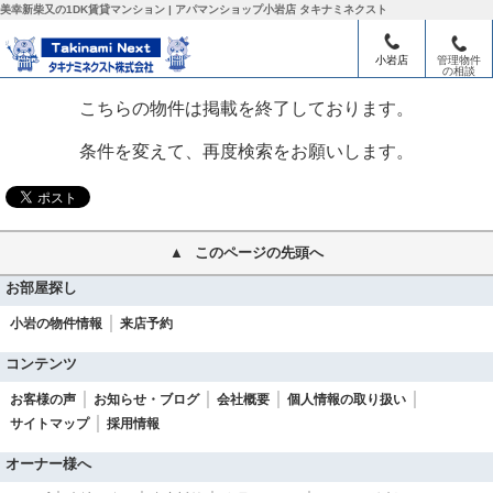
美幸新柴又の1DK賃貸マンション | アパマンショップ小岩店 タキナミネクスト
葛飾区の賃貸情報一覧
>
新柴又の賃貸情報一覧
>
小岩店
管理物件
美幸 新柴又の1DK賃貸マンション
の相談
こちらの物件は掲載を終了しております。
条件を変えて、再度検索をお願いします。
このページの先頭へ
お部屋探し
小岩の物件情報
来店予約
コンテンツ
お客様の声
お知らせ・ブログ
会社概要
個人情報の取り扱い
サイトマップ
採用情報
オーナー様へ