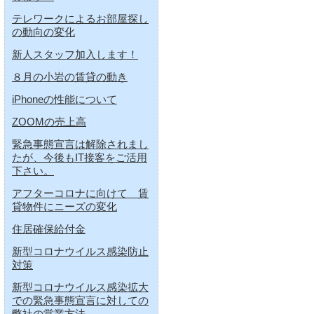
テレワークによるお部屋探し
の動向の変化
新人スタッフ加入します！
８月の小岩の賃貸の動き
iPhoneの性能について
ZOOMの売上高
緊急事態宣言は解除されまし
たが、今後もIT接客をご活用
下さい。
アフターコロナに向けて 賃
貸物件にニーズの変化
住居確保給付金
新型コロナウイルス感染防止
対策
新型コロナウイルス感染拡大
での緊急事態宣言に対しての
弊社の営業方法