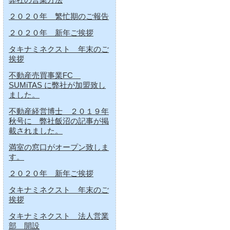
２０２０年 繁忙期のご報告
２０２０年 新年ご挨拶
タキナミネクスト 年末のご
挨拶
不動産売買事業FC
SUMiTAS に弊社が加盟致し
ました。
不動産経営博士 ２０１９年
秋号に 弊社飯沼の記事が掲
載されました。
満室の窓口がオープン致しま
す。
２０２０年 新年ご挨拶
タキナミネクスト 年末のご
挨拶
タキナミネクスト 法人営業
部 開設