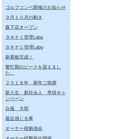
ゴルフコンペ開催のお知らせ
９月１０月の動き
森下店オープン
タキナミ管理Labo
タキナミ管理Labo
新看板完成！
繁忙期のピークを迎えまし
た。
２０１８年 新年ご挨拶
新入生 新社会人 早得キャ
ンペーン
台風 大雨
最近感じる事
オーナー様勉強会
オーナー様懇親会開催