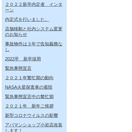
２０２２新卒内定者 インタ
ーン
内定式を行いました。
店舗移動と社内システム変更
のお知らせ
事故物件は３年で告知義務な
し
2022卒 新卒採用
緊急事態宣言
２０２１年繁忙期の動向
NASA火星探査車の着陸
緊急事態宣言中の繁忙期
２０２１年 新年ご挨拶
新型コロナウイルスの影響
アパマンショップ小岩店改装
します！