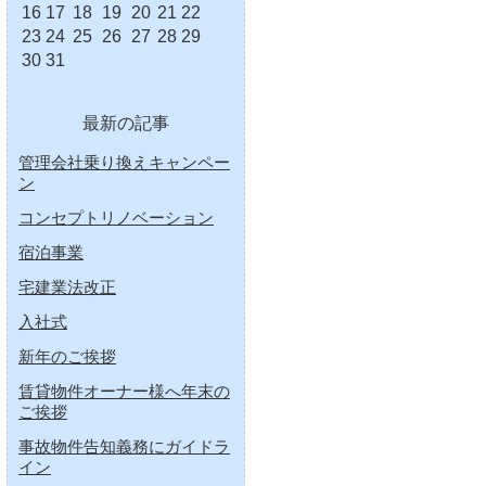
16
17
18
19
20
21
22
23
24
25
26
27
28
29
30
31
最新の記事
管理会社乗り換えキャンペー
ン
コンセプトリノベーション
宿泊事業
宅建業法改正
入社式
新年のご挨拶
賃貸物件オーナー様へ年末の
ご挨拶
事故物件告知義務にガイドラ
イン