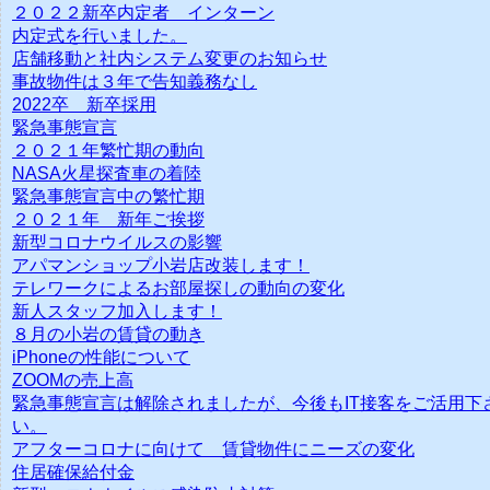
２０２２新卒内定者 インターン
内定式を行いました。
店舗移動と社内システム変更のお知らせ
事故物件は３年で告知義務なし
2022卒 新卒採用
緊急事態宣言
２０２１年繁忙期の動向
NASA火星探査車の着陸
緊急事態宣言中の繁忙期
２０２１年 新年ご挨拶
新型コロナウイルスの影響
アパマンショップ小岩店改装します！
テレワークによるお部屋探しの動向の変化
新人スタッフ加入します！
８月の小岩の賃貸の動き
iPhoneの性能について
ZOOMの売上高
緊急事態宣言は解除されましたが、今後もIT接客をご活用下
い。
アフターコロナに向けて 賃貸物件にニーズの変化
住居確保給付金