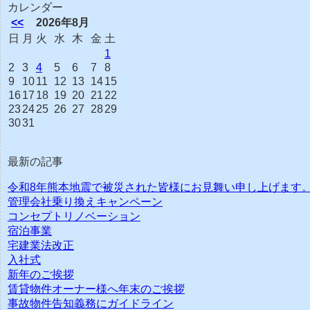
カレンダー
<<
2026年8月
日
月
火
水
木
金
土
1
2
3
4
5
6
7
8
9
10
11
12
13
14
15
16
17
18
19
20
21
22
23
24
25
26
27
28
29
30
31
最新の記事
令和8年熊本地震で被災された皆様にお見舞い申し上げます
管理会社乗り換えキャンペーン
コンセプトリノベーション
宿泊事業
宅建業法改正
入社式
新年のご挨拶
賃貸物件オーナー様へ年末のご挨拶
事故物件告知義務にガイドライン