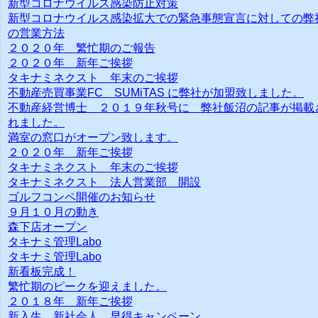
新型コロナウイルス感染防止対策
新型コロナウイルス感染拡大での緊急事態宣言に対しての弊
の営業方法
２０２０年 繁忙期のご報告
２０２０年 新年ご挨拶
タキナミネクスト 年末のご挨拶
不動産売買事業FC SUMiTAS に弊社が加盟致しました。
不動産経営博士 ２０１９年秋号に 弊社飯沼の記事が掲載
れました。
満室の窓口がオープン致します。
２０２０年 新年ご挨拶
タキナミネクスト 年末のご挨拶
タキナミネクスト 法人営業部 開設
ゴルフコンペ開催のお知らせ
９月１０月の動き
森下店オープン
タキナミ管理Labo
タキナミ管理Labo
新看板完成！
繁忙期のピークを迎えました。
２０１８年 新年ご挨拶
新入生 新社会人 早得キャンペーン