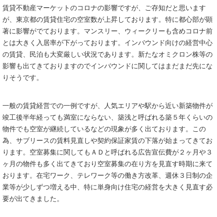
賃貸不動産マーケットのコロナの影響ですが、ご存知だと思います
が、東京都の賃貸住宅の空室数が上昇しております。特に都心部が顕
著に影響がでております。マンスリー、ウィークリーも含めコロナ前
とは大きく入居率が下がっております。インバウンド向けの経営中心
の賃貸、民泊も大変厳しい状況であります。新たなオミクロン株等の
影響も出てきておりますのでインバウンドに関してはまだまだ先にな
りそうです。
一般の賃貸経営での一例ですが、人気エリアや駅から近い新築物件が
竣工後半年経っても満室にならない、築浅と呼ばれる築５年くらいの
物件でも空室が継続しているなどの現象が多く出ております。この
為、サブリースの賃料見直しや契約保証家賃の下落が始まってきてお
ります。空室募集に関してもＡＤと呼ばれる広告宣伝費が２ヶ月や３
ヶ月の物件も多く出てきており空室募集の在り方を見直す時期に来て
おります。在宅ワーク、テレワーク等の働き方改革、週休３日制の企
業等が少しずつ増える中、特に単身向け住宅の経営を大きく見直す必
要が出てきました。