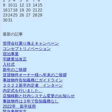
2
3
4
5
6
7
8
9
10
11
12
13
14
15
16
17
18
19
20
21
22
23
24
25
26
27
28
29
30
31
最新の記事
管理会社乗り換えキャンペーン
コンセプトリノベーション
宿泊事業
宅建業法改正
入社式
新年のご挨拶
賃貸物件オーナー様へ年末のご挨拶
事故物件告知義務にガイドライン
２０２２新卒内定者 インターン
内定式を行いました。
店舗移動と社内システム変更のお知らせ
事故物件は３年で告知義務なし
2022卒 新卒採用
緊急事態宣言