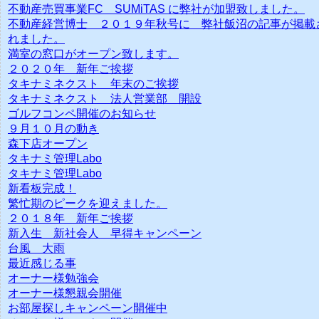
不動産売買事業FC SUMiTAS に弊社が加盟致しました。
不動産経営博士 ２０１９年秋号に 弊社飯沼の記事が掲載
れました。
満室の窓口がオープン致します。
２０２０年 新年ご挨拶
タキナミネクスト 年末のご挨拶
タキナミネクスト 法人営業部 開設
ゴルフコンペ開催のお知らせ
９月１０月の動き
森下店オープン
タキナミ管理Labo
タキナミ管理Labo
新看板完成！
繁忙期のピークを迎えました。
２０１８年 新年ご挨拶
新入生 新社会人 早得キャンペーン
台風 大雨
最近感じる事
オーナー様勉強会
オーナー様懇親会開催
お部屋探しキャンペーン開催中