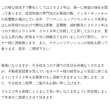
この様な状況下で弊社としては２０２２年は、第一に斡旋の強化を図
って参ります。賃貸斡旋の専門店のお客様の数、インターネットから
の反響数が減少している中、アパマンショップフランチャイズ本部を
はじめ皆様のおかげで弊社は客数、反響数、成約数共に２０２１年は
コロナ前の２０１９年、２０１８年と比較して上昇しております。更
なる上昇の為に対策を十分に戦略立てを行いましたので実行し、オー
ナー様に貢献致します。また、テナントリテンションの強化を図って
参ります。是非、ご期待下さい。
最後になりますが、引き続きコロナ禍での生活を余儀なくされます
が、不動産賃貸業を営んでいるオーナー様の経営をより安定に保てる
ように２０２２年も企業努力をし貢献できますように致します。ま
た、引き続きご指導、ご協力をお願い申し上げます。
２０２２年も皆様にとりまして良い年になりますように祈念致しまし
て年末のご挨拶とさせて頂きます。