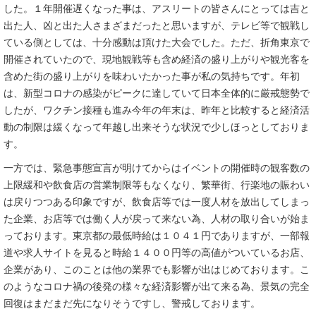
した。１年開催遅くなった事は、アスリートの皆さんにとっては吉と
出た人、凶と出た人さまざまだったと思いますが、テレビ等で観戦し
ている側としては、十分感動は頂けた大会でした。ただ、折角東京で
開催されていたので、現地観戦等も含め経済の盛り上がりや観光客を
含めた街の盛り上がりを味わいたかった事が私の気持ちです。年初
は、新型コロナの感染がピークに達していて日本全体的に厳戒態勢で
したが、ワクチン接種も進み今年の年末は、昨年と比較すると経済活
動の制限は緩くなって年越し出来そうな状況で少しほっとしておりま
す。
一方では、緊急事態宣言が明けてからはイベントの開催時の観客数の
上限緩和や飲食店の営業制限等もなくなり、繁華街、行楽地の賑わい
は戻りつつある印象ですが、飲食店等では一度人材を放出してしまっ
た企業、お店等では働く人が戻って来ない為、人材の取り合いが始ま
っております。東京都の最低時給は１０４１円でありますが、一部報
道や求人サイトを見ると時給１４００円等の高値がついているお店、
企業があり、このことは他の業界でも影響が出はじめております。こ
のようなコロナ禍の後発の様々な経済影響が出て来る為、景気の完全
回復はまだまだ先になりそうですし、警戒しております。