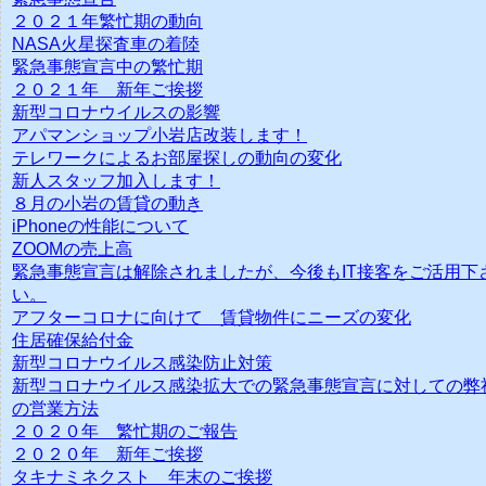
２０２１年繁忙期の動向
NASA火星探査車の着陸
緊急事態宣言中の繁忙期
２０２１年 新年ご挨拶
新型コロナウイルスの影響
アパマンショップ小岩店改装します！
テレワークによるお部屋探しの動向の変化
新人スタッフ加入します！
８月の小岩の賃貸の動き
iPhoneの性能について
ZOOMの売上高
緊急事態宣言は解除されましたが、今後もIT接客をご活用下
い。
アフターコロナに向けて 賃貸物件にニーズの変化
住居確保給付金
新型コロナウイルス感染防止対策
新型コロナウイルス感染拡大での緊急事態宣言に対しての弊
の営業方法
２０２０年 繁忙期のご報告
２０２０年 新年ご挨拶
タキナミネクスト 年末のご挨拶