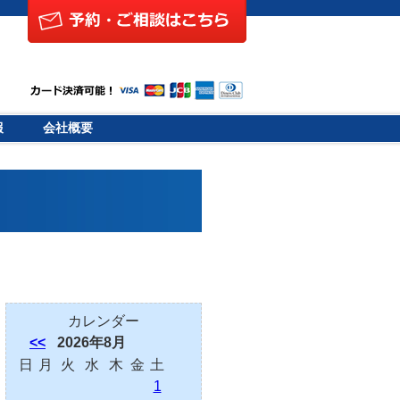
報
会社概要
カレンダー
<<
2026年8月
日
月
火
水
木
金
土
1