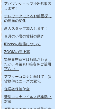
アパマンショップ小岩店改装
します！
テレワークによるお部屋探し
の動向の変化
新人スタッフ加入します！
８月の小岩の賃貸の動き
iPhoneの性能について
ZOOMの売上高
緊急事態宣言は解除されまし
たが、今後もIT接客をご活用
下さい。
アフターコロナに向けて 賃
貸物件にニーズの変化
住居確保給付金
新型コロナウイルス感染防止
対策