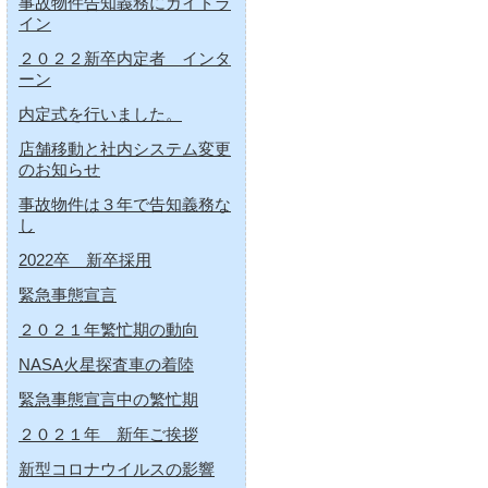
事故物件告知義務にガイドラ
イン
２０２２新卒内定者 インタ
ーン
内定式を行いました。
店舗移動と社内システム変更
のお知らせ
事故物件は３年で告知義務な
し
2022卒 新卒採用
緊急事態宣言
２０２１年繁忙期の動向
NASA火星探査車の着陸
緊急事態宣言中の繁忙期
２０２１年 新年ご挨拶
新型コロナウイルスの影響