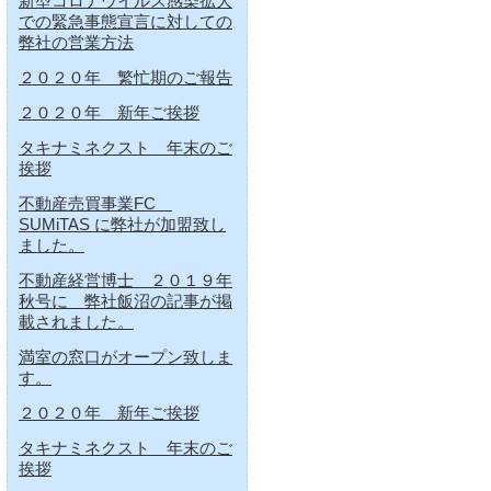
新型コロナウイルス感染拡大
での緊急事態宣言に対しての
弊社の営業方法
２０２０年 繁忙期のご報告
２０２０年 新年ご挨拶
タキナミネクスト 年末のご
挨拶
不動産売買事業FC
SUMiTAS に弊社が加盟致し
ました。
不動産経営博士 ２０１９年
秋号に 弊社飯沼の記事が掲
載されました。
満室の窓口がオープン致しま
す。
２０２０年 新年ご挨拶
タキナミネクスト 年末のご
挨拶