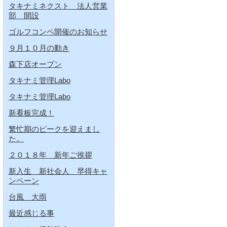
タキナミネクスト 法人営業
部 開設
ゴルフコンペ開催のお知らせ
９月１０月の動き
森下店オープン
タキナミ管理Labo
タキナミ管理Labo
新看板完成！
繁忙期のピークを迎えまし
た。
２０１８年 新年ご挨拶
新入生 新社会人 早得キャ
ンペーン
台風 大雨
最近感じる事