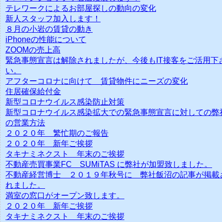
テレワークによるお部屋探しの動向の変化
新人スタッフ加入します！
８月の小岩の賃貸の動き
iPhoneの性能について
ZOOMの売上高
緊急事態宣言は解除されましたが、今後もIT接客をご活用下
い。
アフターコロナに向けて 賃貸物件にニーズの変化
住居確保給付金
新型コロナウイルス感染防止対策
新型コロナウイルス感染拡大での緊急事態宣言に対しての弊
の営業方法
２０２０年 繁忙期のご報告
２０２０年 新年ご挨拶
タキナミネクスト 年末のご挨拶
不動産売買事業FC SUMiTAS に弊社が加盟致しました。
不動産経営博士 ２０１９年秋号に 弊社飯沼の記事が掲載
れました。
満室の窓口がオープン致します。
２０２０年 新年ご挨拶
タキナミネクスト 年末のご挨拶