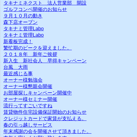
タキナミネクスト 法人営業部 開設
ゴルフコンペ開催のお知らせ
９月１０月の動き
森下店オープン
タキナミ管理Labo
タキナミ管理Labo
新看板完成！
繁忙期のピークを迎えました。
２０１８年 新年ご挨拶
新入生 新社会人 早得キャンペーン
台風 大雨
最近感じる事
オーナー様勉強会
オーナー様懇親会開催
お部屋探しキャンペーン開催中
オーナー様セミナー開催
流行ってすごいですね
賃貸物件住宅設備保証開始のお知らせ
クレジットカードで家賃が支払える。
春の引っ越しサービス
年末感謝の会を開催させて頂きました。