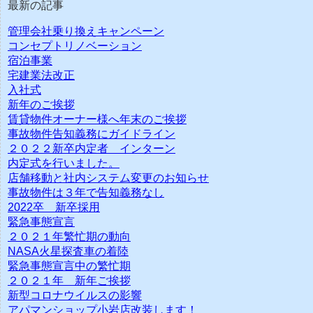
最新の記事
管理会社乗り換えキャンペーン
コンセプトリノベーション
宿泊事業
宅建業法改正
入社式
新年のご挨拶
賃貸物件オーナー様へ年末のご挨拶
事故物件告知義務にガイドライン
２０２２新卒内定者 インターン
内定式を行いました。
店舗移動と社内システム変更のお知らせ
事故物件は３年で告知義務なし
2022卒 新卒採用
緊急事態宣言
２０２１年繁忙期の動向
NASA火星探査車の着陸
緊急事態宣言中の繁忙期
２０２１年 新年ご挨拶
新型コロナウイルスの影響
アパマンショップ小岩店改装します！